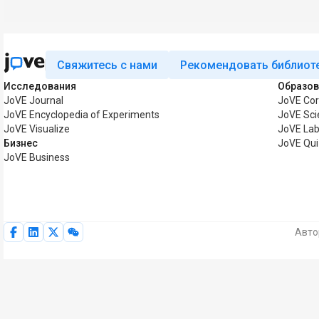
Свяжитесь с нами
Рекомендовать библиот
Исследования
Образов
JoVE Journal
JoVE Co
JoVE Encyclopedia of Experiments
JoVE Sci
JoVE Visualize
JoVE La
Бизнес
JoVE Qu
JoVE Business
Авто