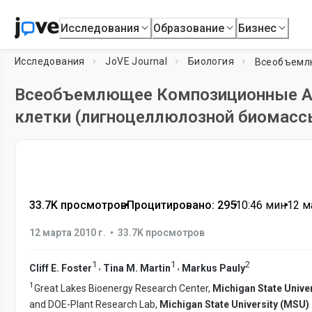
Исследования
Образование
Бизнес
Исследования
JoVE Journal
Биология
Всеобъемлющее Композиционные Ан
клетки (лигноцеллюлозной биомассы
33.7K просмотров
•
Процитировано: 295
•
10:46
мин
•
12 м
•
12 марта 2010 г.
33.7K просмотров
1
1
2
,
,
Cliff E. Foster
Tina M. Martin
Markus Pauly
1
Great Lakes Bioenergy Research Center,
Michigan State Unive
and DOE-Plant Research Lab,
Michigan State University (MSU)