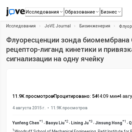
Исследования
Образование
Бизнес
Исследования
JoVE Journal
Биоинженерия
Флуоресценции зонда биомембрана 
рецептор-лиганд кинетики и привяз
сигнализации на одну ячейку
11.9K просмотров
•
Процитировано: 54
•
14:09
мин
•
4 авгу
•
4 августа 2015 г.
11.9K просмотров
*
1
*
2
*
3
*
1
,
,
,
,
Yunfeng Chen
Baoyu Liu
Lining Ju
Jinsung Hong
Q
1
Woodruff School of Mechanical Engineering, Petit Institute for