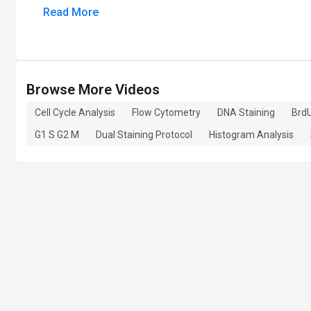
Read More
Browse More Videos
Cell Cycle Analysis
Flow Cytometry
DNA Staining
BrdU
G1 S G2 M
Dual Staining Protocol
Histogram Analysis