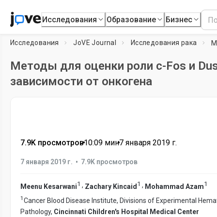
Исследования
Образование
Бизнес
Исследования
JoVE Journal
Исследования рака
Методы для оценки роли c-Fos и Dus
зависимости от онкогена
7.9K просмотров
•
10:09
мин
•
7 января 2019 г.
•
7 января 2019 г.
7.9K просмотров
1
1
1
,
,
Meenu Kesarwani
Zachary Kincaid
Mohammad Azam
1
Cancer Blood Disease Institute, Divisions of Experimental Hem
Pathology,
Cincinnati Children's Hospital Medical Center