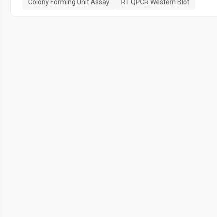
Colony Forming Unit Assay
RT QPCR Western Blot