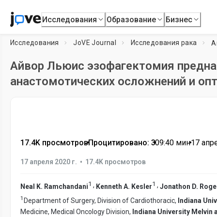
Исследования
Образование
Бизнес
Исследования
JoVE Journal
Исследования рака
Айвор Льюис эзофагектомия предна
анастомотических осложнений и оп
17.4K просмотров
•
Процитировано: 3
•
09:40
мин
•
17 апре
•
17 апреля 2020 г.
17.4K просмотров
1
1
,
,
Neal K. Ramchandani
Kenneth A. Kesler
Jonathon D. Roge
1
Department of Surgery, Division of Cardiothoracic,
Indiana Uni
Medicine, Medical Oncology Division,
Indiana University Melvin