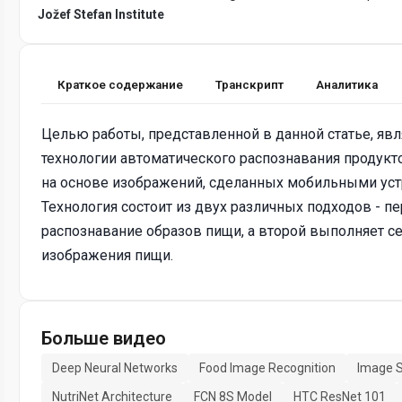
Jožef Stefan Institute
Краткое содержание
Транскрипт
Аналитика
Целью работы, представленной в данной статье, явл
технологии автоматического распознавания продукто
на основе изображений, сделанных мобильными уст
Технология состоит из двух различных подходов - 
распознавание образов пищи, а второй выполняет 
изображения пищи.
Больше видео
Deep Neural Networks
Food Image Recognition
Image 
NutriNet Architecture
FCN 8S Model
HTC ResNet 101