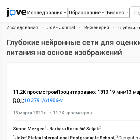
Исследования
Образование
Бизнес
Исследования
JoVE Journal
Инженерия
Глубокие нейронные сети для оценк
питания на основе изображений
11.2K просмотров
•
Процитировано: 13
•
13:19
мин
•
13 мар
DOI :
10.3791/61906-v
•
13 марта 2021 г.
11.2K просмотров
1
2
,
Simon Mezgec
Barbara Koroušić Seljak
1
2
Jožef Stefan International Postgraduate School
,
Computer 