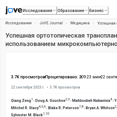
Исследования
Образование
Бизнес
Исследования
JoVE Journal
Медицина
Успешная ортотопическая транспла
использованием микрокомпьютерно
3.7K просмотров
•
Процитировано: 2
•
09:23
мин
•
22 сентя
•
22 сентября 2023 г.
3.7K просмотров
1
2
,
3
4
,
,
,
Qiang Zeng
Doug A. Gouchoe
Mahboubeh Nabavinia
Y
4
,
5
,
6
7
,
8
2
,
,
Mitchel R. Stacy
Blake R. Peterson
Bryan A. Whitson
1
,
10
Sylvester M. Black