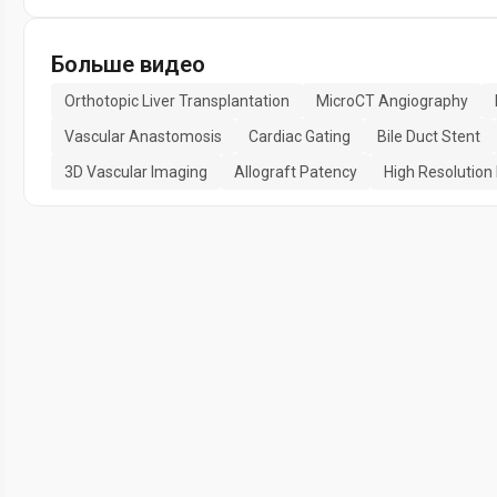
Больше видео
Orthotopic Liver Transplantation
MicroCT Angiography
Vascular Anastomosis
Cardiac Gating
Bile Duct Stent
3D Vascular Imaging
Allograft Patency
High Resolution