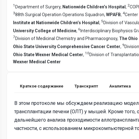
1
2
Department of Surgery,
Nationwide Children’s Hospital
,
COPP
3
4
88th Surgical Operation Operations Squadron,
WPAFB
,
Center
5
Institute at Nationwide Children’s Hospital
,
Division of Vascul
6
University College of Medicine
,
Interdisciplinary Biophysics 
7
Division of Medicinal Chemistry and Pharmacognosy,
The Ohio 
9
Ohio State University Comprehensive Cancer Center
,
Divisio
10
Ohio State Wexner Medical Center
,
Division of Transplantati
Wexner Medical Center
Краткое содержание
Транскрипт
Аналитика
В этом протоколе мы обсуждаем реализацию модел
трансплантации печени (ОЛТ) у мышей. Кроме того
дальнейшего анализа проходимости аллотрансплант
частности, с использованием микрокомпьютерной т