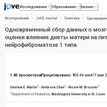
Исследования
Образование
Бизнес
Исследования
JoVE Journal
Генетика
Одновременный сбор данных о мозг
оценки влияния диеты матери на пит
нейрофиброматозе 1 типа
1.4K просмотров
•
Процитировано: 1
•
05:44
мин
•
17 мая 2
1
1
1
,
,
Gemma E. Martin
Ambrose Chan
Nicole M. Brossier
1
Department of Pediatrics,
Washington University in St. Louis