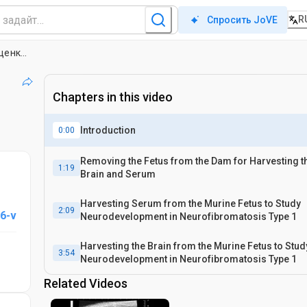
R
Спросить JoVE
Одновременный сбор данных о мозге и сыворотке крови плода мыши для оценки влияния диеты матери на питание и развитие нервной системы при нейрофиброматозе 1 типа
Chapters in this video
Introduction
0:00
Removing the Fetus from the Dam for Harvesting th
1:19
Brain and Serum
Harvesting Serum from the Murine Fetus to Study
2:09
6-v
Neurodevelopment in Neurofibromatosis Type 1
Harvesting the Brain from the Murine Fetus to Stud
3:54
Neurodevelopment in Neurofibromatosis Type 1
Related Videos