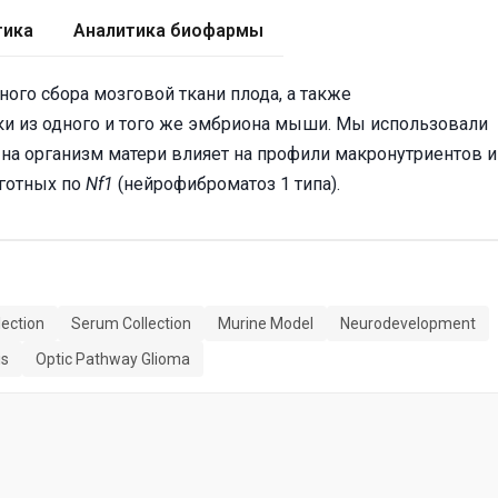
тика
Аналитика биофармы
го сбора мозговой ткани плода, а также
и из одного и того же эмбриона мыши. Мы использовали
и на организм матери влияет на профили макронутриентов и
иготных по
Nf1
(нейрофиброматоз 1 типа).
lection
Serum Collection
Murine Model
Neurodevelopment
is
Optic Pathway Glioma