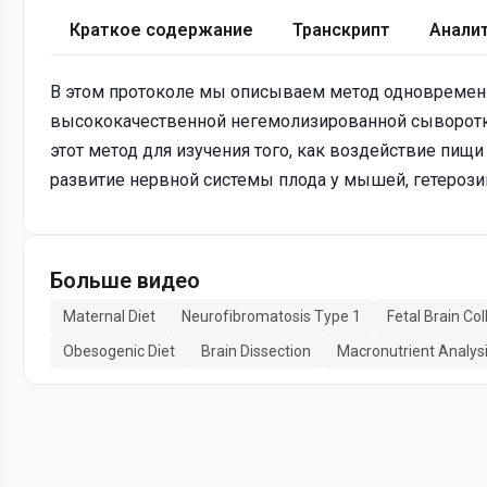
Краткое содержание
Транскрипт
Анали
В этом протоколе мы описываем метод одновременно
высококачественной негемолизированной сыворотк
этот метод для изучения того, как воздействие пищ
развитие нервной системы плода у мышей, гетероз
Больше видео
Maternal Diet
Neurofibromatosis Type 1
Fetal Brain Col
Obesogenic Diet
Brain Dissection
Macronutrient Analys