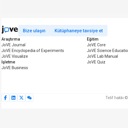
Bize ulaşın
Kütüphaneye tavsiye et
Araştırma
Eğitim
JoVE Journal
JoVE Core
JoVE Encyclopedia of Experiments
JoVE Science Educati
JoVE Visualize
JoVE Lab Manual
İşletme
JoVE Quiz
JoVE Business
Telif hakkı 