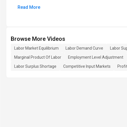
Read More
Browse More Videos
Labor Market Equilibrium
Labor Demand Curve
Labor Su
Marginal Product Of Labor
Employment Level Adjustment
Labor Surplus Shortage
Competitive Input Markets
Profi