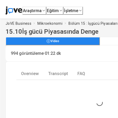
Araştırma
Eğitim
İşletme
JoVE Business
Mikroekonomi
Bölüm 15 : İşgücü Piyasaları
15.10
İş gücü Piyasasında Denge
Video
·
994
görüntüleme
01:22
dk
Overview
Transcript
FAQ
Loading...