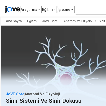
Araştırma
Eğitim
İşletme
Ana Sayfa
Eğitim
JoVE Core
Anatomi ve Fizyoloji
Sinir
JoVE Core
Anatomi Ve Fizyoloji
Sinir Sistemi Ve Sinir Dokusu