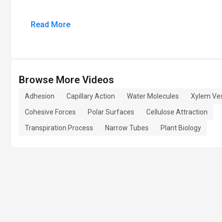
Read More
Browse More Videos
Adhesion
Capillary Action
Water Molecules
Xylem Ve
Cohesive Forces
Polar Surfaces
Cellulose Attraction
Transpiration Process
Narrow Tubes
Plant Biology