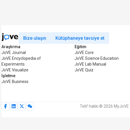
Bize ulaşın
Kütüphaneye tavsiye et
Araştırma
Eğitim
JoVE Journal
JoVE Core
JoVE Encyclopedia of
JoVE Science Education
Experiments
JoVE Lab Manual
JoVE Visualize
JoVE Quiz
İşletme
JoVE Business
Telif hakkı © 2026 MyJoVE C