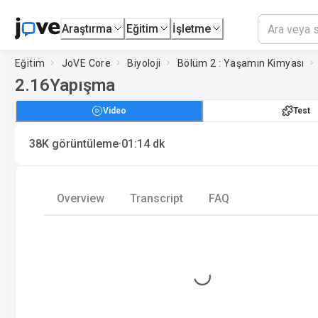
Araştırma
Eğitim
İşletme
Eğitim
JoVE Core
Biyoloji
Bölüm 2 : Yaşamın Kimyası
2.16
Yapışma
Video
Test
·
38K
görüntüleme
01:14
dk
Overview
Transcript
FAQ
Loading...