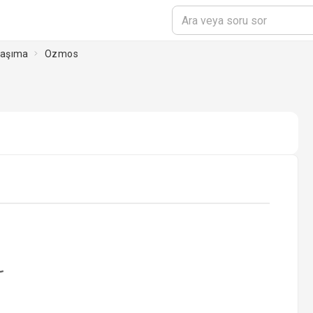
Taşıma
Ozmos
oading...