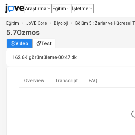
Araştırma
Eğitim
İşletme
Eğitim
JoVE Core
Biyoloji
Bölüm 5 : Zarlar ve Hücresel 
5.7
Ozmos
Video
Test
·
162.6K
görüntüleme
00:47
dk
Overview
Transcript
FAQ
L