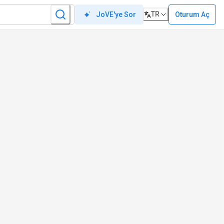
TR
Oturum Aç
JoVE'ye Sor