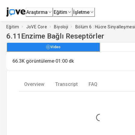
Araştırma
Eğitim
İşletme
Eğitim
JoVE Core
Biyoloji
Bölüm 6 : Hücre Sinyalleşmes
6.11
Enzime Bağlı Reseptörler
Video
·
66.3K
görüntüleme
01:00
dk
Overview
Transcript
FAQ
Loading...