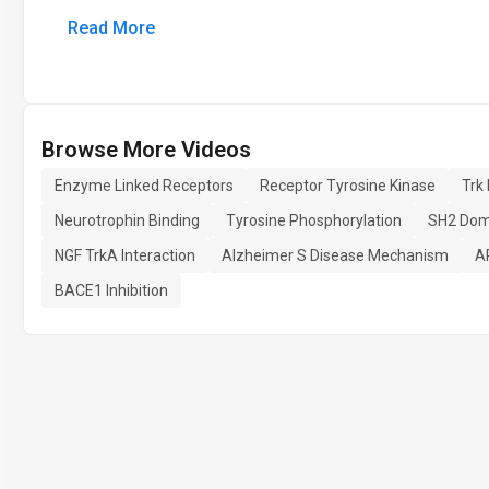
Read More
Browse More Videos
Enzyme Linked Receptors
Receptor Tyrosine Kinase
Trk
Neurotrophin Binding
Tyrosine Phosphorylation
SH2 Dom
NGF TrkA Interaction
Alzheimer S Disease Mechanism
A
BACE1 Inhibition