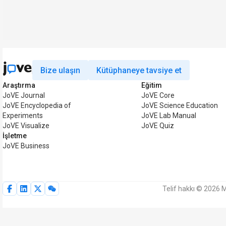
Bize ulaşın
Kütüphaneye tavsiye et
Araştırma
Eğitim
JoVE Journal
JoVE Core
JoVE Encyclopedia of
JoVE Science Education
Experiments
JoVE Lab Manual
JoVE Visualize
JoVE Quiz
İşletme
JoVE Business
Telif hakkı © 2026 M