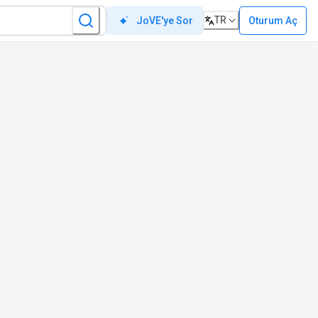
TR
Oturum Aç
JoVE'ye Sor