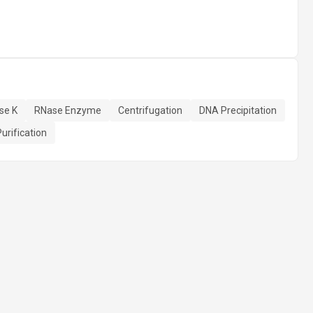
se K
RNase Enzyme
Centrifugation
DNA Precipitation
Purification