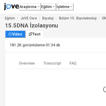
Araştırma
Eğitim
İşletme
Eğitim
JoVE Core
Biyoloji
Bölüm 15 : Biyoteknoloji
DN
15.5
DNA İzolasyonu
Video
Test
·
181.2K
görüntüleme
01:34
dk
Overview
Transcript
FAQ
L