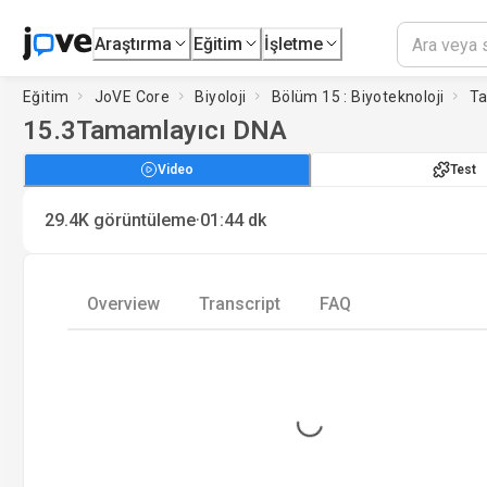
Araştırma
Eğitim
İşletme
Eğitim
JoVE Core
Biyoloji
Bölüm 15 : Biyoteknoloji
Ta
15.3
Tamamlayıcı DNA
Video
Test
·
29.4K
görüntüleme
01:44
dk
Overview
Transcript
FAQ
Loading...