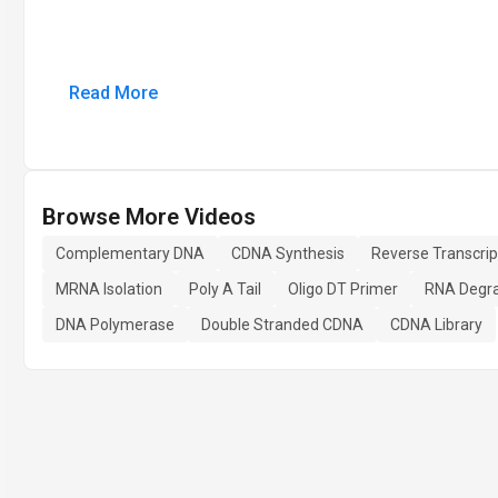
Read More
Browse More Videos
Complementary DNA
CDNA Synthesis
Reverse Transcrip
MRNA Isolation
Poly A Tail
Oligo DT Primer
RNA Degra
DNA Polymerase
Double Stranded CDNA
CDNA Library