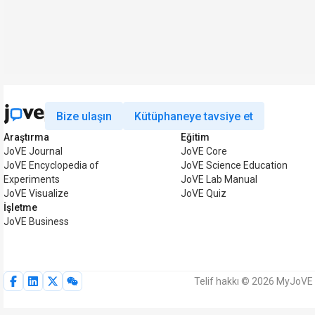
Bize ulaşın
Kütüphaneye tavsiye et
Araştırma
Eğitim
JoVE Journal
JoVE Core
JoVE Encyclopedia of
JoVE Science Education
Experiments
JoVE Lab Manual
JoVE Visualize
JoVE Quiz
İşletme
JoVE Business
Telif hakkı © 2026 MyJoVE C