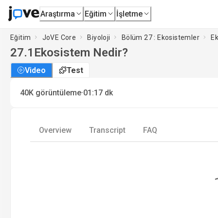
Araştırma
Eğitim
İşletme
Eğitim
JoVE Core
Biyoloji
Bölüm 27 : Ekosistemler
Ek
27.1
Ekosistem Nedir?
Video
Test
·
40K
görüntüleme
01:17
dk
Overview
Transcript
FAQ
Loading.