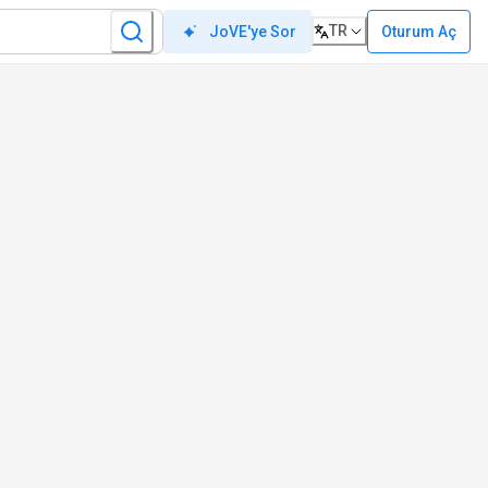
TR
Oturum Aç
JoVE'ye Sor