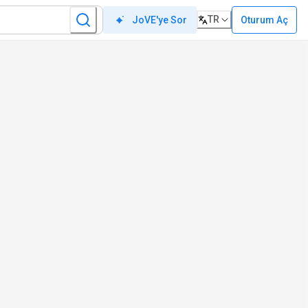
TR
Oturum Aç
JoVE'ye Sor