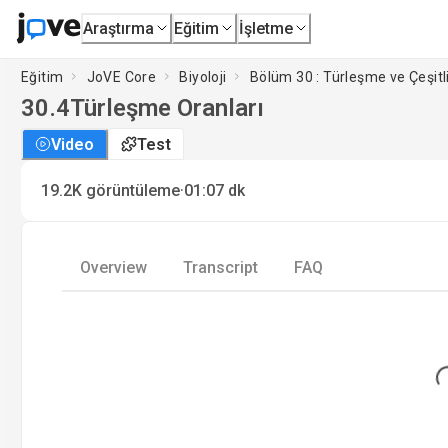
Araştırma
Eğitim
İşletme
Eğitim
JoVE Core
Biyoloji
Bölüm 30 : Türleşme ve Çeşitli
30.4
Türleşme Oranları
Video
Test
·
19.2K
görüntüleme
01:07
dk
Overview
Transcript
FAQ
Load