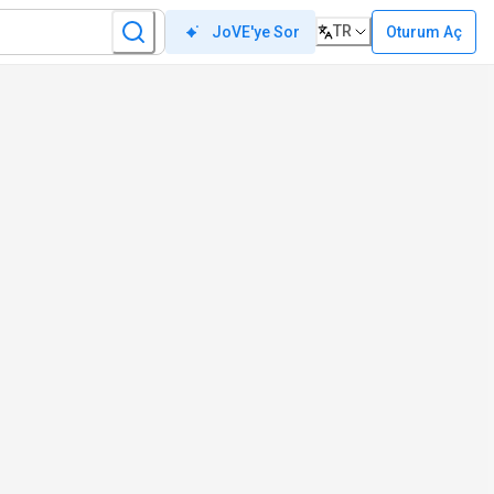
TR
Oturum Aç
JoVE'ye Sor