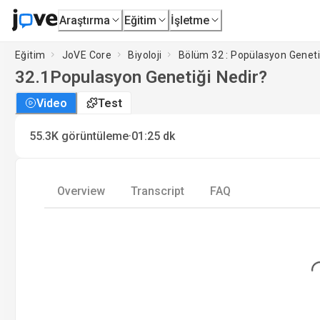
Araştırma
Eğitim
İşletme
Eğitim
JoVE Core
Biyoloji
Bölüm 32 : Popülasyon Geneti
32.1
Populasyon Genetiği Nedir?
Video
Test
·
55.3K
görüntüleme
01:25
dk
Overview
Transcript
FAQ
Loading