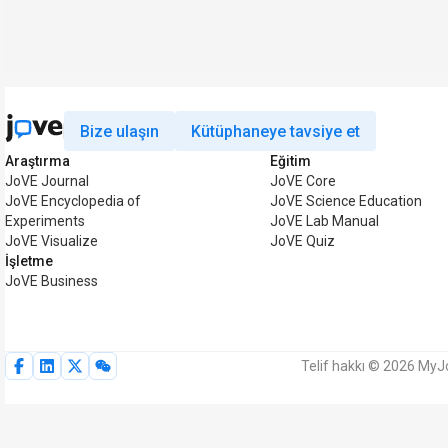
Bize ulaşın
Kütüphaneye tavsiye et
Araştırma
Eğitim
JoVE Journal
JoVE Core
JoVE Encyclopedia of
JoVE Science Education
Experiments
JoVE Lab Manual
JoVE Visualize
JoVE Quiz
İşletme
JoVE Business
Telif hakkı © 2026 MyJo