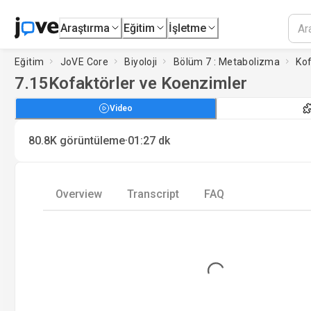
Araştırma
Eğitim
İşletme
Eğitim
JoVE Core
Biyoloji
Bölüm 7 : Metabolizma
Kof
7.15
Kofaktörler ve Koenzimler
Video
·
80.8K
görüntüleme
01:27
dk
Overview
Transcript
FAQ
Loading...