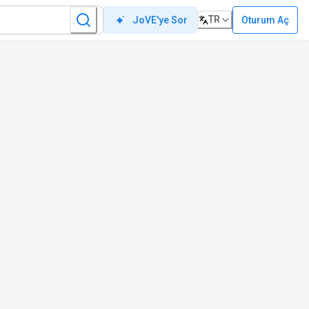
TR
Oturum Aç
JoVE'ye Sor