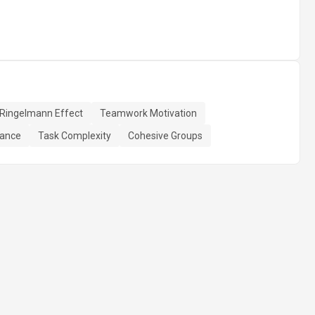
Ringelmann Effect
Teamwork Motivation
mance
Task Complexity
Cohesive Groups