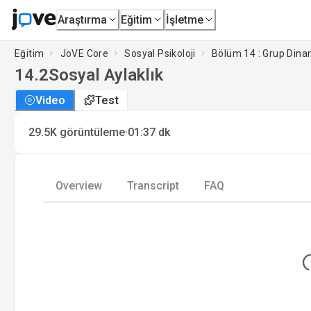
Araştırma
Eğitim
İşletme
Eğitim
JoVE Core
Sosyal Psikoloji
Bölüm 14 : Grup Dinam
14.2
Sosyal Aylaklık
Video
Test
·
29.5K
görüntüleme
01:37
dk
Overview
Transcript
FAQ
Lo