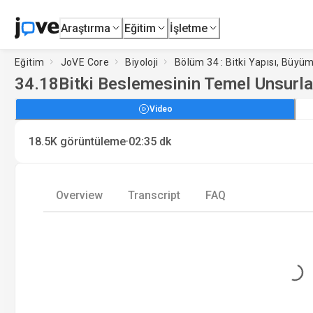
Araştırma
Eğitim
İşletme
Eğitim
JoVE Core
Biyoloji
Bölüm 34 : Bitki Yapısı, Büyü
34.18
Bitki Beslemesinin Temel Unsurla
Video
·
18.5K
görüntüleme
02:35
dk
Overview
Transcript
FAQ
Loading...