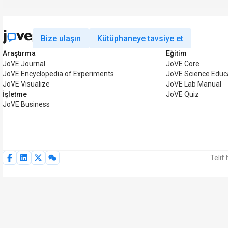
Bize ulaşın
Kütüphaneye tavsiye et
Araştırma
Eğitim
JoVE Journal
JoVE Core
JoVE Encyclopedia of Experiments
JoVE Science Educ
JoVE Visualize
JoVE Lab Manual
İşletme
JoVE Quiz
JoVE Business
Telif