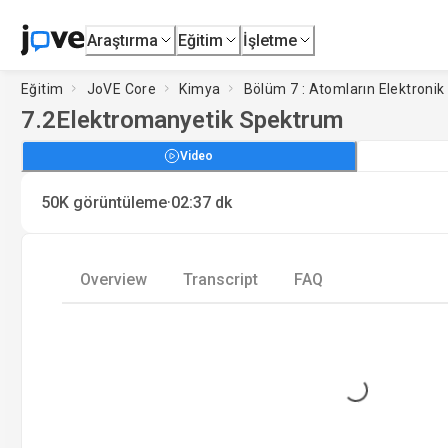
Araştırma
Eğitim
İşletme
Eğitim
JoVE Core
Kimya
Bölüm 7 : Atomların Elektronik
7.2
Elektromanyetik Spektrum
Video
·
50K
görüntüleme
02:37
dk
Overview
Transcript
FAQ
Loading...