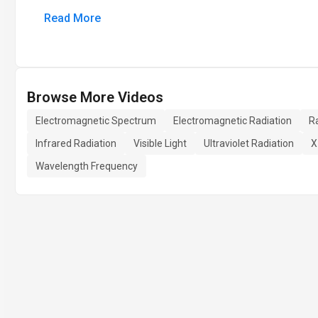
Read More
Browse More Videos
Electromagnetic Spectrum
Electromagnetic Radiation
R
Infrared Radiation
Visible Light
Ultraviolet Radiation
X
Wavelength Frequency