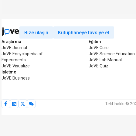
Bize ulaşın
Kütüphaneye tavsiye et
Araştırma
Eğitim
JoVE Journal
JoVE Core
JoVE Encyclopedia of
JoVE Science Education
Experiments
JoVE Lab Manual
JoVE Visualize
JoVE Quiz
İşletme
JoVE Business
Telif hakkı © 20