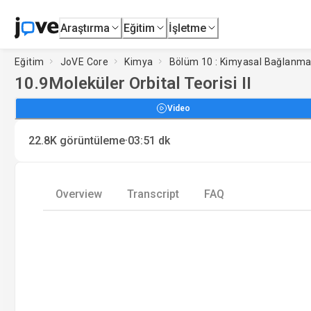
Araştırma
Eğitim
İşletme
Eğitim
JoVE Core
Kimya
Bölüm 10 : Kimyasal Bağlanma:
10.9
Moleküler Orbital Teorisi II
Video
·
22.8K
görüntüleme
03:51
dk
Overview
Transcript
FAQ