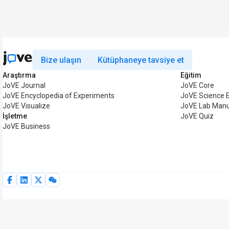
Bize ulaşın
Kütüphaneye tavsiye et
Araştırma
Eğitim
JoVE Journal
JoVE Core
JoVE Encyclopedia of Experiments
JoVE Science 
JoVE Visualize
JoVE Lab Manu
İşletme
JoVE Quiz
JoVE Business