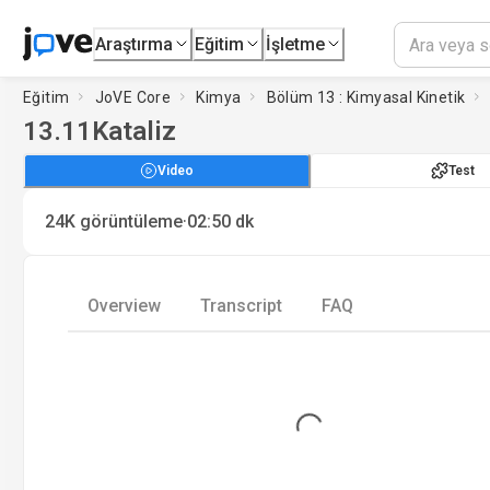
Araştırma
Eğitim
İşletme
Eğitim
JoVE Core
Kimya
Bölüm 13 : Kimyasal Kinetik
13.11
Kataliz
Video
Test
·
24K
görüntüleme
02:50
dk
Overview
Transcript
FAQ
Loading...