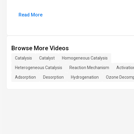
Read More
Browse More Videos
Catalysis
Catalyst
Homogeneous Catalysis
Heterogeneous Catalysis
Reaction Mechanism
Activatio
Adsorption
Desorption
Hydrogenation
Ozone Decomp