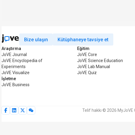
Bize ulaşın
Kütüphaneye tavsiye et
Araştırma
Eğitim
JoVE Journal
JoVE Core
JoVE Encyclopedia of
JoVE Science Education
Experiments
JoVE Lab Manual
JoVE Visualize
JoVE Quiz
İşletme
JoVE Business
Telif hakkı © 2026 MyJoVE C