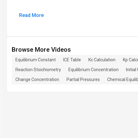
Read More
Browse More Videos
Equilibrium Constant
ICE Table
Kc Calculation
Kp Calc
Reaction Stoichiometry
Equilibrium Concentration
Initia
Change Concentration
Partial Pressures
Chemical Equili