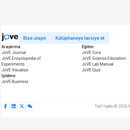
Bize ulaşın
Kütüphaneye tavsiye et
Araştırma
Eğitim
JoVE Journal
JoVE Core
JoVE Encyclopedia of
JoVE Science Education
Experiments
JoVE Lab Manual
JoVE Visualize
JoVE Quiz
İşletme
JoVE Business
Telif hakkı © 2026 