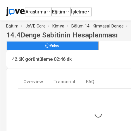
Araştırma
Eğitim
İşletme
Eğitim
JoVE Core
Kimya
Bölüm 14 : Kimyasal Denge
14.4
Denge Sabitinin Hesaplanması
Video
·
42.6K
görüntüleme
02:46
dk
Overview
Transcript
FAQ
Loading...