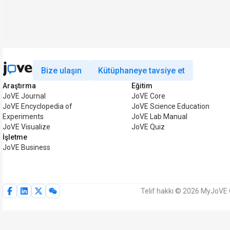
Bize ulaşın
Kütüphaneye tavsiye et
Araştırma
Eğitim
JoVE Journal
JoVE Core
JoVE Encyclopedia of
JoVE Science Education
Experiments
JoVE Lab Manual
JoVE Visualize
JoVE Quiz
İşletme
JoVE Business
Telif hakkı © 2026 MyJoVE C