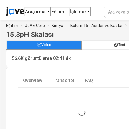
Araştırma
Eğitim
İşletme
Eğitim
JoVE Core
Kimya
Bölüm 15 : Asitler ve Bazlar
15.3
pH Skalası
Video
Test
·
56.6K
görüntüleme
02:41
dk
Overview
Transcript
FAQ
Loading...