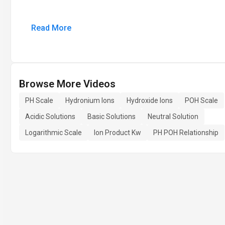
Read More
Browse More Videos
PH Scale
Hydronium Ions
Hydroxide Ions
POH Scale
Acidic Solutions
Basic Solutions
Neutral Solution
Logarithmic Scale
Ion Product Kw
PH POH Relationship