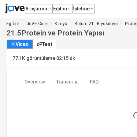
Araştırma
Eğitim
İşletme
Eğitim
JoVE Core
Kimya
Bölüm 21 : Biyokimya
Prote
21.5
Protein ve Protein Yapısı
Video
Test
·
77.1K
görüntüleme
02:15
dk
Overview
Transcript
FAQ
Lo