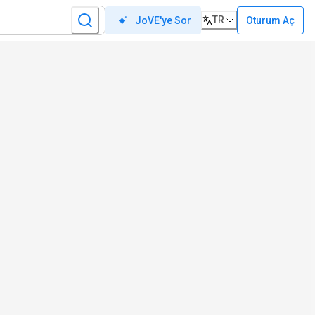
TR
Oturum Aç
JoVE'ye Sor