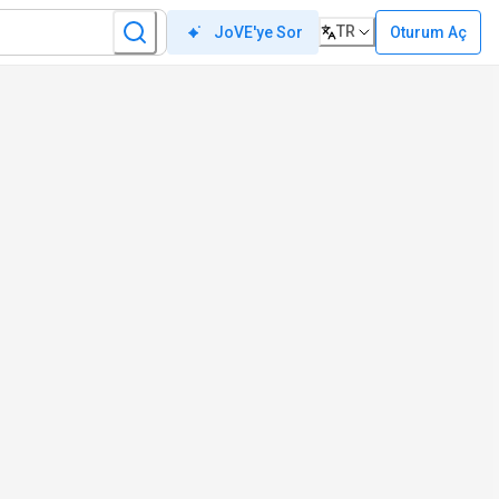
TR
Oturum Aç
JoVE'ye Sor