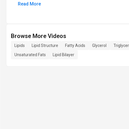
Read More
Browse More Videos
Lipids
Lipid Structure
Fatty Acids
Glycerol
Triglyce
Unsaturated Fats
Lipid Bilayer