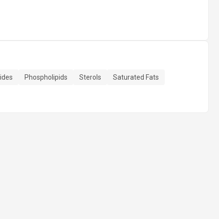
rides
Phospholipids
Sterols
Saturated Fats