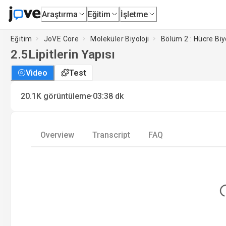
Araştırma
Eğitim
İşletme
Eğitim
JoVE Core
Moleküler Biyoloji
Bölüm 2 : Hücre Bi
2.5
Lipitlerin Yapısı
Video
Test
·
20.1K
görüntüleme
03:38
dk
Overview
Transcript
FAQ
Lo