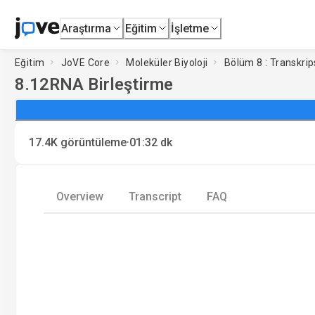
Araştırma
Eğitim
İşletme
Eğitim
JoVE Core
Moleküler Biyoloji
Bölüm 8 : Transkri
8.12
RNA Birleştirme
·
17.4K
görüntüleme
01:32
dk
Overview
Transcript
FAQ