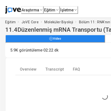
Araştırma
Eğitim
İşletme
Eğitim
JoVE Core
Moleküler Biyoloji
Bölüm 11 : RNA'nın 
11.4
Düzenlenmiş mRNA Transportu (Ta
Video
·
5.9K
görüntüleme
02:22
dk
Overview
Transcript
FAQ
Loading...