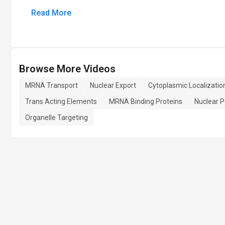
Read More
Browse More Videos
MRNA Transport
Nuclear Export
Cytoplasmic Localizatio
Trans Acting Elements
MRNA Binding Proteins
Nuclear 
Organelle Targeting