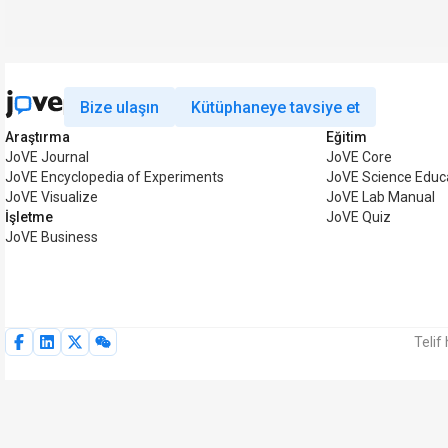
Bize ulaşın
Kütüphaneye tavsiye et
Araştırma
Eğitim
JoVE Journal
JoVE Core
JoVE Encyclopedia of Experiments
JoVE Science Educ
JoVE Visualize
JoVE Lab Manual
İşletme
JoVE Quiz
JoVE Business
Telif