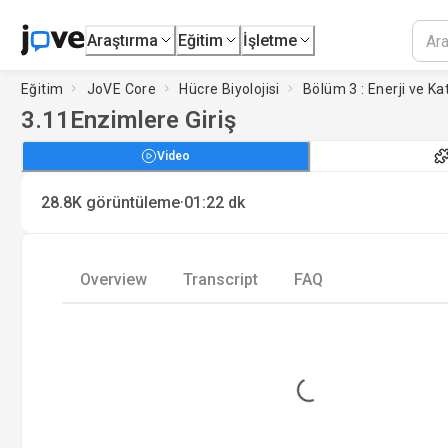
Araştırma
Eğitim
İşletme
Eğitim
JoVE Core
Hücre Biyolojisi
Bölüm 3 : Enerji ve Ka
3.11
Enzimlere Giriş
Video
·
28.8K
görüntüleme
01:22
dk
Overview
Transcript
FAQ
Loading...