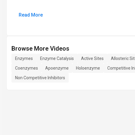
Read More
Browse More Videos
Enzymes
Enzyme Catalysis
Active Sites
Allosteric Si
Coenzymes
Apoenzyme
Holoenzyme
Competitive In
Non Competitive Inhibitors