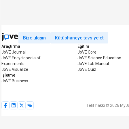
Bize ulaşın
Kütüphaneye tavsiye et
Araştırma
Eğitim
JoVE Journal
JoVE Core
JoVE Encyclopedia of
JoVE Science Education
Experiments
JoVE Lab Manual
JoVE Visualize
JoVE Quiz
İşletme
JoVE Business
Telif hakkı © 2026 MyJo