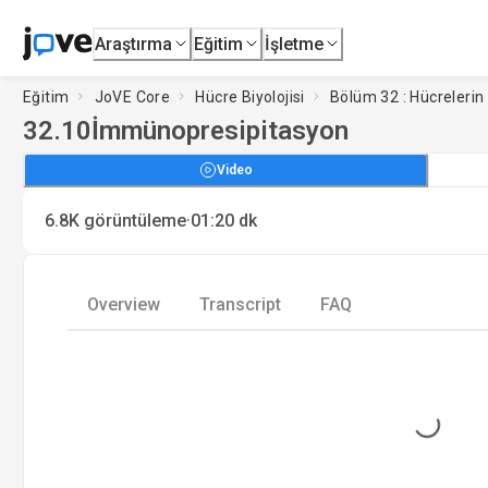
Araştırma
Eğitim
İşletme
Eğitim
JoVE Core
Hücre Biyolojisi
Bölüm 32 : Hücrelerin 
32.10
İmmünopresipitasyon
Video
·
6.8K
görüntüleme
01:20
dk
Overview
Transcript
FAQ
Loading...