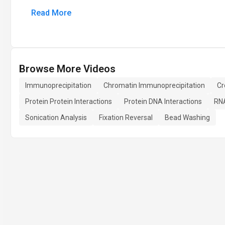
Read More
Browse More Videos
Immunoprecipitation
Chromatin Immunoprecipitation
Cr
Protein Protein Interactions
Protein DNA Interactions
RNA
Sonication Analysis
Fixation Reversal
Bead Washing