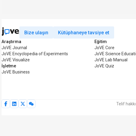
Bize ulaşın
Kütüphaneye tavsiye et
Araştırma
Eğitim
JoVE Journal
JoVE Core
JoVE Encyclopedia of Experiments
JoVE Science Educat
JoVE Visualize
JoVE Lab Manual
İşletme
JoVE Quiz
JoVE Business
Telif hakk