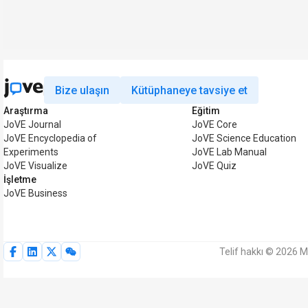
Bize ulaşın
Kütüphaneye tavsiye et
Araştırma
Eğitim
JoVE Journal
JoVE Core
JoVE Encyclopedia of
JoVE Science Education
Experiments
JoVE Lab Manual
JoVE Visualize
JoVE Quiz
İşletme
JoVE Business
Telif hakkı © 2026 M