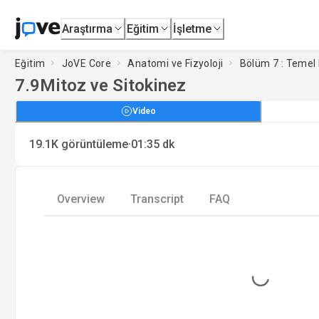
Araştırma
Eğitim
İşletme
Eğitim
JoVE Core
Anatomi ve Fizyoloji
Bölüm 7 : Temel 
7.9
Mitoz ve Sitokinez
Video
·
19.1K
görüntüleme
01:35
dk
Overview
Transcript
FAQ
Loading...