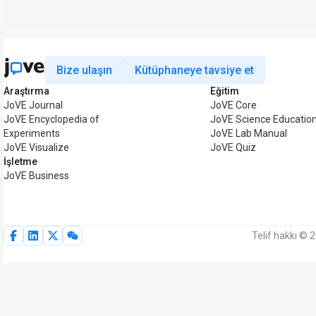
Bize ulaşın
Kütüphaneye tavsiye et
Araştırma
Eğitim
JoVE Journal
JoVE Core
JoVE Encyclopedia of
JoVE Science Educatio
Experiments
JoVE Lab Manual
JoVE Visualize
JoVE Quiz
İşletme
JoVE Business
Telif hakkı © 