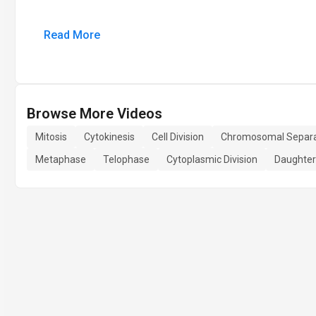
Read More
Browse More Videos
Mitosis
Cytokinesis
Cell Division
Chromosomal Separa
Metaphase
Telophase
Cytoplasmic Division
Daughter