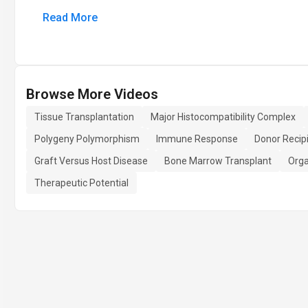
Read More
Browse More Videos
Tissue Transplantation
Major Histocompatibility Complex
Polygeny Polymorphism
Immune Response
Donor Recip
Graft Versus Host Disease
Bone Marrow Transplant
Orga
Therapeutic Potential