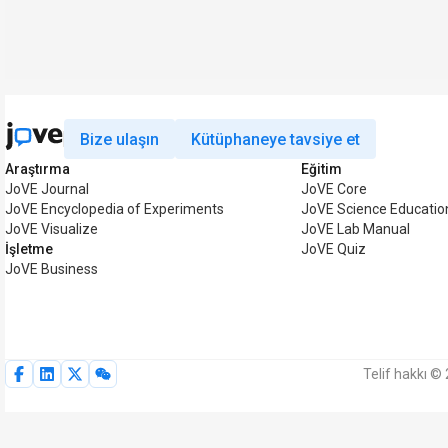
Bize ulaşın
Kütüphaneye tavsiye et
Araştırma
Eğitim
JoVE Journal
JoVE Core
JoVE Encyclopedia of Experiments
JoVE Science Educatio
JoVE Visualize
JoVE Lab Manual
İşletme
JoVE Quiz
JoVE Business
Telif hakkı ©