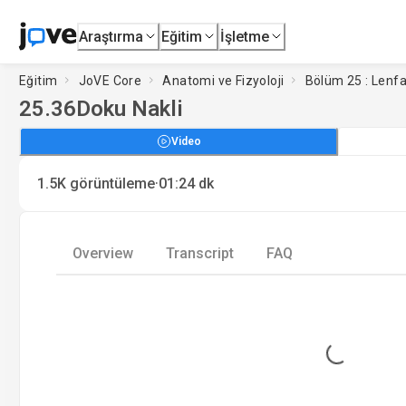
Araştırma
Eğitim
İşletme
Eğitim
JoVE Core
Anatomi ve Fizyoloji
Bölüm 25 : Lenfat
25.36
Doku Nakli
Video
·
1.5K
görüntüleme
01:24
dk
Overview
Transcript
FAQ
Loading...