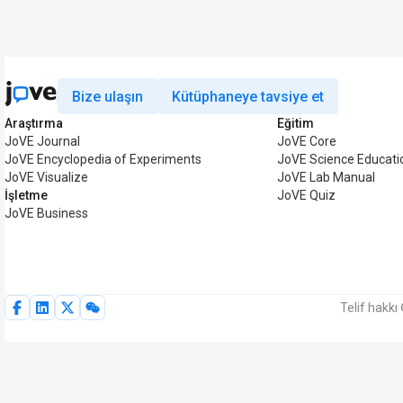
Bize ulaşın
Kütüphaneye tavsiye et
Araştırma
Eğitim
JoVE Journal
JoVE Core
JoVE Encyclopedia of Experiments
JoVE Science Educati
JoVE Visualize
JoVE Lab Manual
İşletme
JoVE Quiz
JoVE Business
Telif hakkı