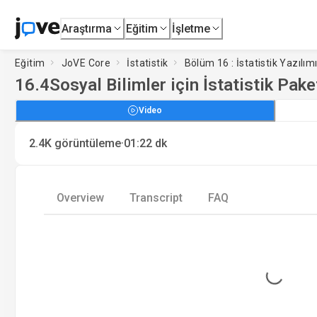
Araştırma
Eğitim
İşletme
Eğitim
JoVE Core
İstatistik
Bölüm 16 : İstatistik Yazılım
16.4
Sosyal Bilimler için İstatistik Pak
Video
·
2.4K
görüntüleme
01:22
dk
Overview
Transcript
FAQ
Loading...