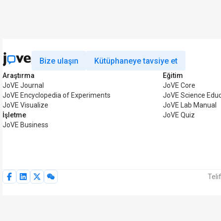
Bize ulaşın
Kütüphaneye tavsiye et
Araştırma
Eğitim
JoVE Journal
JoVE Core
JoVE Encyclopedia of Experiments
JoVE Science Educ
JoVE Visualize
JoVE Lab Manual
İşletme
JoVE Quiz
JoVE Business
Teli