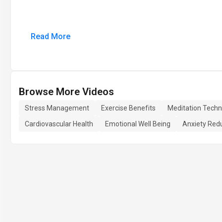
Read More
Browse More Videos
Stress Management
Exercise Benefits
Meditation Techn
Cardiovascular Health
Emotional Well Being
Anxiety Red