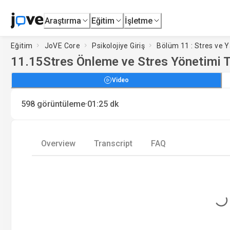
Araştırma
Eğitim
İşletme
Eğitim
JoVE Core
Psikolojiye Giriş
Bölüm 11 : Stres ve 
11.15
Stres Önleme ve Stres Yönetimi Te
Video
·
598
görüntüleme
01:25
dk
Overview
Transcript
FAQ
Loading...