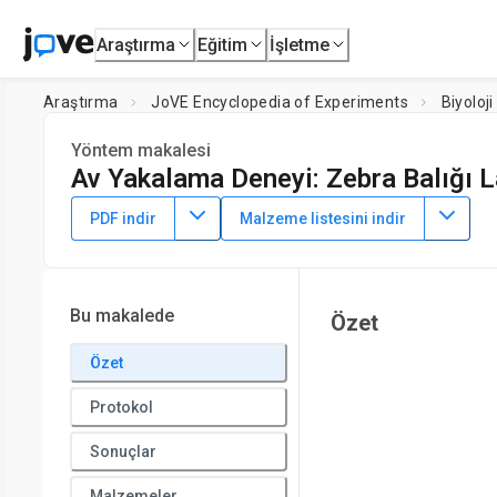
Araştırma
Eğitim
İşletme
Araştırma
JoVE Encyclopedia of Experiments
Biyoloji
Yöntem makalesi
Av Yakalama Deneyi: Zebra Balığı L
30 Nisan 2023
PDF indir
Malzeme listesini indir
Bu makalede
Özet
Özet
Protokol
Sonuçlar
Malzemeler