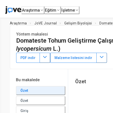
Araştırma
Eğitim
İşletme
Araştırma
JoVE Journal
Gelişim Biyolojisi
Domates
Yöntem makalesi
Domateste Tohum Geliştirme Çalışma
lycopersicum
L.)
DOI:
10.3791/64445
⸱
7 Eylül 2022
PDF indir
Malzeme listesini indir
1
,
2
1
,
2
,
3
1
,
,
Yixuan Feng
Tai Wang
Lingtong Liu
1
Key Laboratory of Plant Molecular Physiology, Institute of B
3
Academy of Sciences
,
Innovative Academy of Seed Design
Bu makalede
Özet
Özet
Özet
Giriş