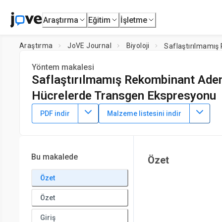
Araştırma
Eğitim
İşletme
Araştırma
JoVE Journal
Biyoloji
Saflaştırılmamış 
Yöntem makalesi
Saflaştırılmamış Rekombinant Adeno 
Hücrelerde Transgen Ekspresyonu
DOI:
10.3791/65572
⸱
20 Ekim 2023
PDF indir
Malzeme listesini indir
1
1
,
2
1
,
,
,
Brian Benyamini
Meagan N. Esbin
Oscar Whitney
Ni
1
Department of Molecular and Cell Biology,
University of Cal
Bu makalede
Özet
Özet
Özet
Giriş