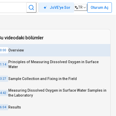
TR
Oturum Aç
JoVE'ye Sor
Bu videodaki bölümler
Overview
0:00
Principles of Measuring Dissolved Oxygen in Surface
1:14
Water
Sample Collection and Fixing in the Field
3:27
Measuring Dissolved Oxygen in Surface Water Samples in
4:42
the Laboratory
Results
6:04