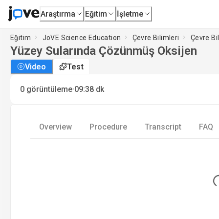
Araştırma
Eğitim
İşletme
Eğitim
JoVE Science Education
Çevre Bilimleri
Çevre Bi
Yüzey Sularında Çözünmüş Oksijen
Video
Test
·
0
görüntüleme
09:38
dk
Overview
Procedure
Transcript
FAQ
Loa