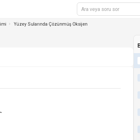
limi
Yüzey Sularında Çözünmüş Oksijen
ding...