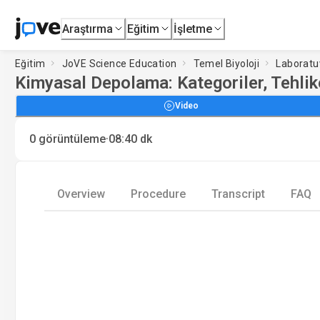
Araştırma
Eğitim
İşletme
Eğitim
JoVE Science Education
Temel Biyoloji
Laboratu
Kimyasal Depolama: Kategoriler, Tehlik
Video
·
0
görüntüleme
08:40
dk
Overview
Procedure
Transcript
FAQ