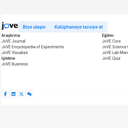
Bize ulaşın
Kütüphaneye tavsiye et
Araştırma
Eğitim
JoVE Journal
JoVE Core
JoVE Encyclopedia of Experiments
JoVE Science 
JoVE Visualize
JoVE Lab Man
İşletme
JoVE Quiz
JoVE Business