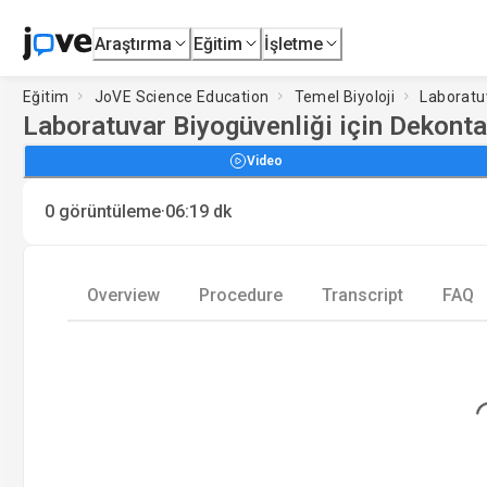
Araştırma
Eğitim
İşletme
Eğitim
JoVE Science Education
Temel Biyoloji
Laboratu
Laboratuvar Biyogüvenliği için Dekon
Video
·
0
görüntüleme
06:19
dk
Overview
Procedure
Transcript
FAQ
L