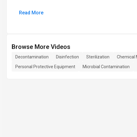
Read More
Browse More Videos
Decontamination
Disinfection
Sterilization
Chemical
Personal Protective Equipment
Microbial Contamination