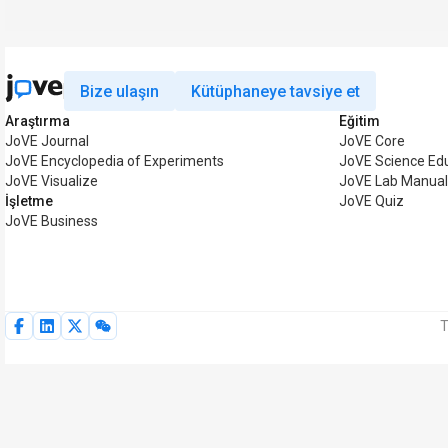
Bize ulaşın
Kütüphaneye tavsiye et
Araştırma
Eğitim
JoVE Journal
JoVE Core
JoVE Encyclopedia of Experiments
JoVE Science Ed
JoVE Visualize
JoVE Lab Manua
İşletme
JoVE Quiz
JoVE Business
T