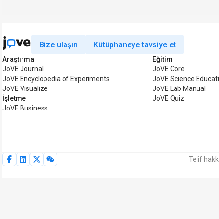
Bize ulaşın
Kütüphaneye tavsiye et
Araştırma
Eğitim
JoVE Journal
JoVE Core
JoVE Encyclopedia of Experiments
JoVE Science Educat
JoVE Visualize
JoVE Lab Manual
İşletme
JoVE Quiz
JoVE Business
Telif hak