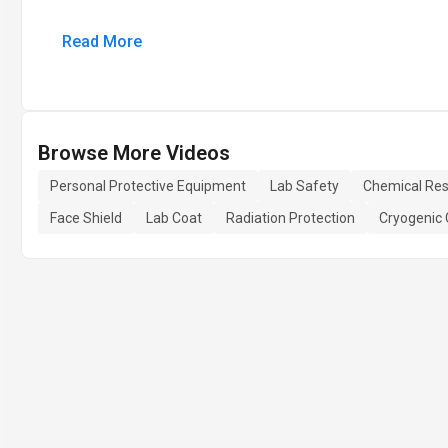
Read More
Browse More Videos
Personal Protective Equipment
Lab Safety
Chemical Res
Face Shield
Lab Coat
Radiation Protection
Cryogenic 