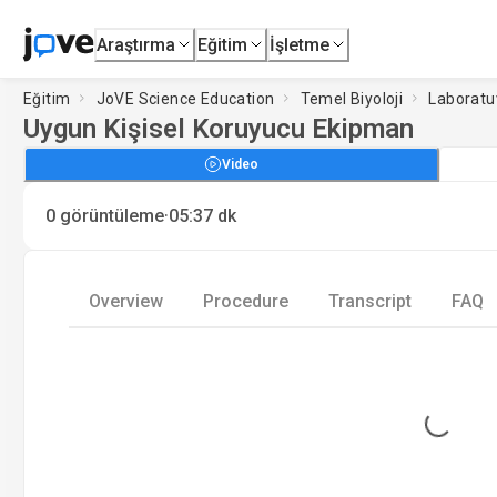
Araştırma
Eğitim
İşletme
Eğitim
JoVE Science Education
Temel Biyoloji
Laboratu
Uygun Kişisel Koruyucu Ekipman
Video
·
0
görüntüleme
05:37
dk
Overview
Procedure
Transcript
FAQ
Loading...