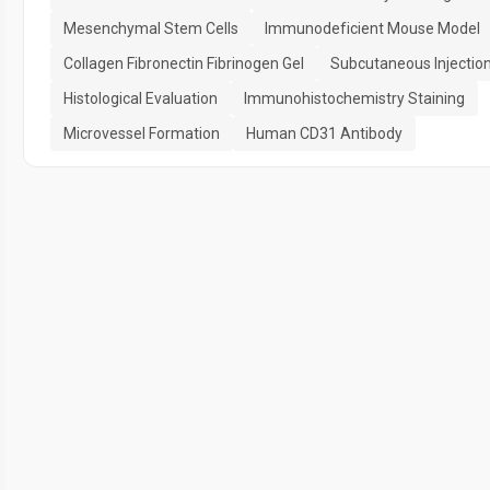
Mesenchymal Stem Cells
Immunodeficient Mouse Model
Collagen Fibronectin Fibrinogen Gel
Subcutaneous Injectio
Histological Evaluation
Immunohistochemistry Staining
Microvessel Formation
Human CD31 Antibody