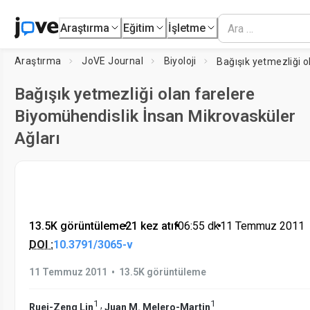
Araştırma
Eğitim
İşletme
Araştırma
JoVE Journal
Biyoloji
Bağışık yetmezliği olan farelere
Biyomühendislik İnsan Mikrovasküler
Ağları
13.5K görüntüleme
•
21 kez atıf
•
06:55
dk
•
11 Temmuz 2011
DOI :
10.3791/3065-v
•
11 Temmuz 2011
13.5K görüntüleme
1
1
,
Ruei-Zeng Lin
Juan M. Melero-Martin