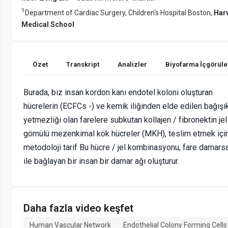
1
Department of Cardiac Surgery, Children's Hospital Boston,
Har
Medical School
Özet
Transkript
Analizler
Biyofarma İçgörüle
Burada, biz insan kordon kanı endotel koloni oluşturan
hücrelerin (ECFCs -) ve kemik iliğinden elde edilen bağışı
yetmezliği olan farelere subkutan kollajen / fibronektin jel
gömülü mezenkimal kök hücreler (MKH), teslim etmek için
metodoloji tarif Bu hücre / jel kombinasyonu, fare damars
ile bağlayan bir insan bir damar ağı oluşturur.
Daha fazla video keşfet
Human Vascular Network
Endothelial Colony Forming Cells