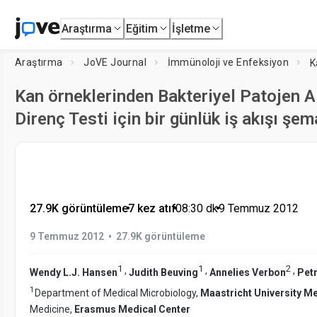
Araştırma
Eğitim
İşletme
Araştırma
JoVE Journal
İmmünoloji ve Enfeksiyon
Kan örneklerinden Bakteriyel Patojen A
Direnç Testi için bir günlük iş akışı şem
27.9K görüntüleme
•
7 kez atıf
•
08:30
dk
•
9 Temmuz 2012
•
9 Temmuz 2012
27.9K görüntüleme
1
1
2
,
,
,
Wendy L.J. Hansen
Judith Beuving
Annelies Verbon
Petr
1
Department of Medical Microbiology,
Maastricht University M
Medicine,
Erasmus Medical Center