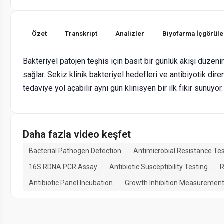
Özet
Transkript
Analizler
Biyofarma İçgörüle
Bakteriyel patojen teşhis için basit bir günlük akışı düzen
sağlar. Sekiz klinik bakteriyel hedefleri ve antibiyotik dir
tedaviye yol açabilir aynı gün klinisyen bir ilk fikir sunuyor.
Daha fazla video keşfet
Bacterial Pathogen Detection
Antimicrobial Resistance Te
16S RDNA PCR Assay
Antibiotic Susceptibility Testing
R
Antibiotic Panel Incubation
Growth Inhibition Measuremen