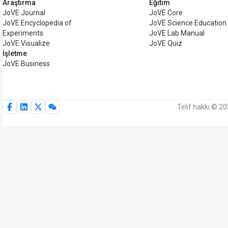
Araştırma
Eğitim
JoVE Journal
JoVE Core
JoVE Encyclopedia of
JoVE Science Education
Experiments
JoVE Lab Manual
JoVE Visualize
JoVE Quiz
İşletme
JoVE Business
Telif hakkı © 2