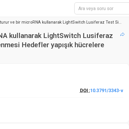
3'UTR muhabiri oluşturur ve bir microRNA kullanarak LightSwitch Lusiferaz Test Sistemi ile İnsan microRNA belirlenmesi Hedefler yapışık hücrelere Mimik
NA kullanarak LightSwitch Lusiferaz
enmesi Hedefler yapışık hücrelere
DOI :
10.3791/3343-v