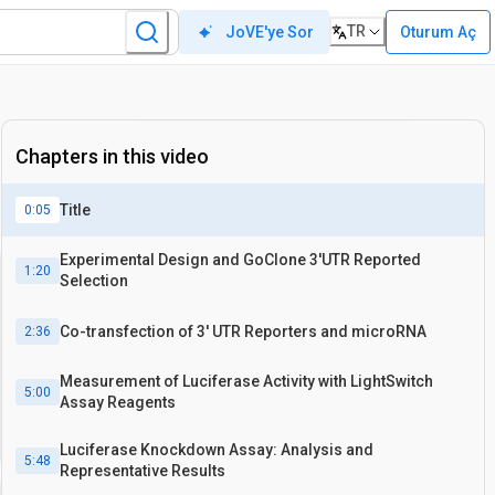
TR
Oturum Aç
JoVE'ye Sor
Chapters in this video
Title
0:05
Experimental Design and GoClone 3'UTR Reported
1:20
Selection
Co-transfection of 3' UTR Reporters and microRNA
2:36
Measurement of Luciferase Activity with LightSwitch
5:00
Assay Reagents
Luciferase Knockdown Assay: Analysis and
5:48
Representative Results