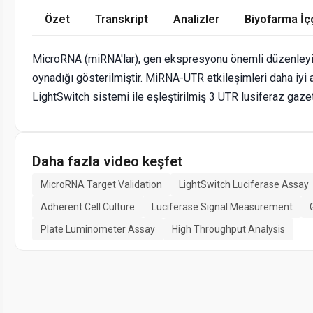
Özet
Transkript
Analizler
Biyofarma İç
MicroRNA (miRNA'lar), gen ekspresyonu önemli düzenleyicil
oynadığı gösterilmiştir. MiRNA-UTR etkileşimleri daha iyi an
LightSwitch sistemi ile eşleştirilmiş 3 UTR lusiferaz gaze
Daha fazla video keşfet
MicroRNA Target Validation
LightSwitch Luciferase Assay
Adherent Cell Culture
Luciferase Signal Measurement
Plate Luminometer Assay
High Throughput Analysis