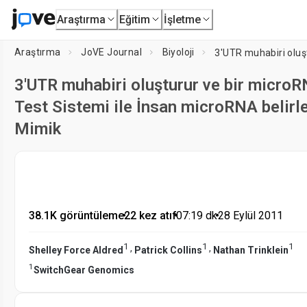
Araştırma
Eğitim
İşletme
Araştırma
JoVE Journal
Biyoloji
3'UTR muhabiri oluşturur ve bir microR
Test Sistemi ile İnsan microRNA belirl
Mimik
38.1K görüntüleme
•
22 kez atıf
•
07:19
dk
•
28 Eylül 2011
1
1
1
,
,
Shelley Force Aldred
Patrick Collins
Nathan Trinklein
1
SwitchGear Genomics