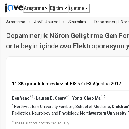
Araştırma
Eğitim
İşletme
Araştırma
JoVE Journal
Sinirbilim
Dopaminerjik Nöron Geliştirme Gen Fon
orta beyin içinde
ovo
Elektroporasyon
y
11.3K görüntüleme
•
5 kez atıf
•
08:57
dk
•
3 Ağustos 2012
*
1
*
1
1
,
2
,
,
Ben Yang
Lauren B. Geary
Yong-Chao Ma
1
Northwestern University Feinberg School of Medicine,
Children
Pediatrics, Neurology and Physiology,
Northwestern University 
*
These authors contributed equally