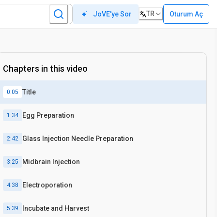
TR
Oturum Aç
JoVE'ye Sor
ovo
Elektroporasyon
yılında
Chapters in this video
Title
0:05
Egg Preparation
1:34
Glass Injection Needle Preparation
2:42
Midbrain Injection
3:25
Electroporation
4:38
Incubate and Harvest
5:39