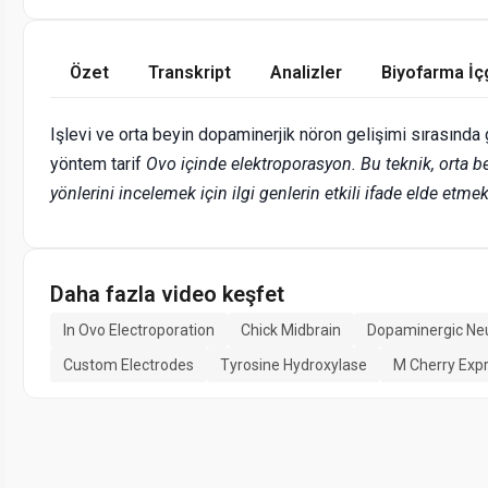
Özet
Transkript
Analizler
Biyofarma İç
Işlevi ve orta beyin dopaminerjik nöron gelişimi sırasında
yöntem tarif
Ovo içinde elektroporasyon. Bu teknik, orta be
yönlerini incelemek için ilgi genlerin etkili ifade elde etmek 
Daha fazla video keşfet
In Ovo Electroporation
Chick Midbrain
Dopaminergic Ne
Custom Electrodes
Tyrosine Hydroxylase
M Cherry Exp