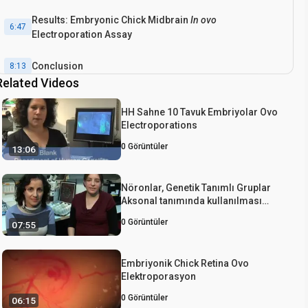
Results: Embryonic Chick Midbrain
In ovo
6:47
Electroporation Assay
Conclusion
8:13
Related Videos
HH Sahne 10 Tavuk Embriyolar Ovo
Electroporations
0
Görüntüler
13:06
Nöronlar, Genetik Tanımlı Gruplar
Aksonal tanımında kullanılması
Civciv Nöral Tüp Deşifre Ovo
0
Görüntüler
07:55
Elektroporasyon
Embriyonik Chick Retina Ovo
Elektroporasyon
0
Görüntüler
06:15