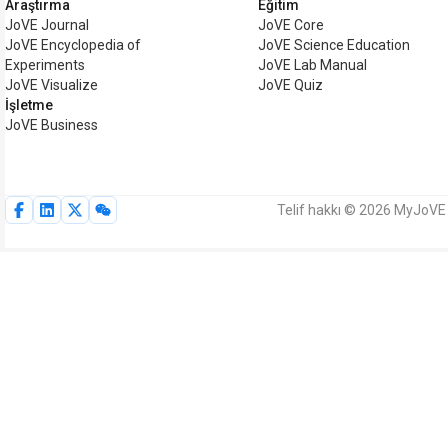
Araştırma
Eğitim
JoVE Journal
JoVE Core
JoVE Encyclopedia of
JoVE Science Education
Experiments
JoVE Lab Manual
JoVE Visualize
JoVE Quiz
İşletme
JoVE Business
Telif hakkı © 2026 MyJoVE C