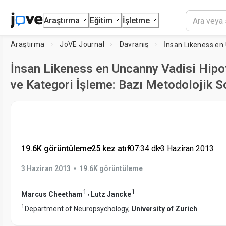
Araştırma
Eğitim
İşletme
Araştırma
JoVE Journal
Davranış
İnsan Likeness en Uncanny Vadisi Hipot
ve Kategori İşleme: Bazı Metodolojik S
19.6K görüntüleme
•
25 kez atıf
•
07:34
dk
•
3 Haziran 2013
•
3 Haziran 2013
19.6K görüntüleme
1
1
,
Marcus Cheetham
Lutz Jancke
1
Department of Neuropsychology,
University of Zurich