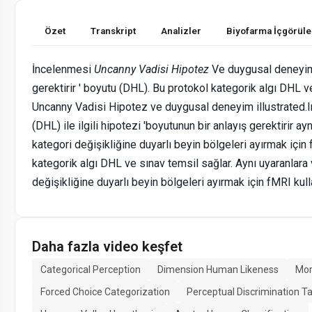
Özet
Transkript
Analizler
Biyofarma İçgörüle
İncelenmesi
Uncanny Vadisi Hipotez
Ve duygusal deneyim 
gerektirir ' boyutu (DHL). Bu protokol kategorik algı DHL v
Uncanny Vadisi Hipotez ve duygusal deneyim illustrated.I
(DHL) ile ilgili hipotezi 'boyutunun bir anlayış gerektirir ay
kategori değişikliğine duyarlı beyin bölgeleri ayırmak için
kategorik algı DHL ve sınav temsil sağlar. Aynı uyaranlara 
değişikliğine duyarlı beyin bölgeleri ayırmak için fMRI kull
Daha fazla video keşfet
Categorical Perception
Dimension Human Likeness
Mor
Forced Choice Categorization
Perceptual Discrimination T